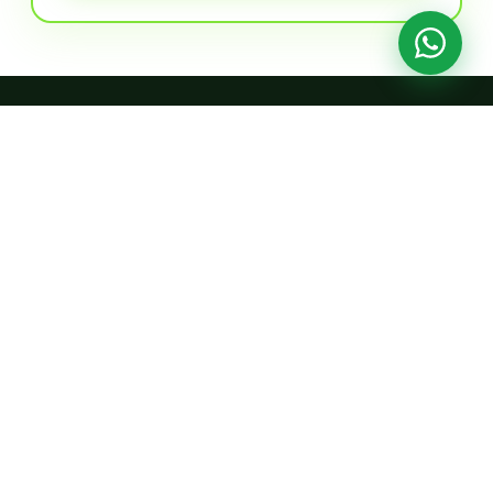
8×
PRÊMIO MELHORPLANO.NET
RECONHECIMENTO
8 anos consecutivos
premiada como a
Melhor
,
mais
Rápida
e mais
Amada