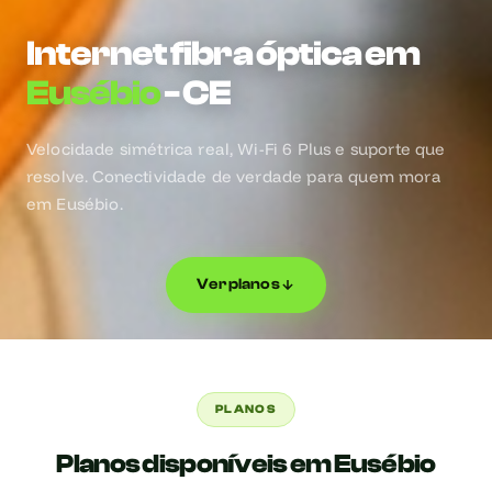
Internet fibra óptica em
Eusébio
- CE
Velocidade simétrica real, Wi-Fi 6 Plus e suporte que
resolve. Conectividade de verdade para quem mora
em Eusébio.
Ver planos
PLANOS
Planos disponíveis em Eusébio