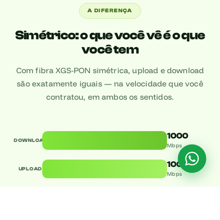
A DIFERENÇA
Simétrico: o que você vê é o que
você tem
Com fibra XGS-PON simétrica, upload e download
são exatamente iguais — na velocidade que você
contratou, em ambos os sentidos.
1000
DOWNLOAD
Mbps
1000
UPLOAD
Mbps
Tecnologia XGS-PON:
a infraestrutura da LinkCe
suporta até 10 Gbps por fibra em cada sentido. Isso