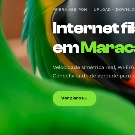
FIBRA XGS-PON — UPLOAD = DOWNLO
Internet f
em
Marac
Velocidade simétrica real, Wi-Fi 6
Conectividade de verdade para
Ver planos