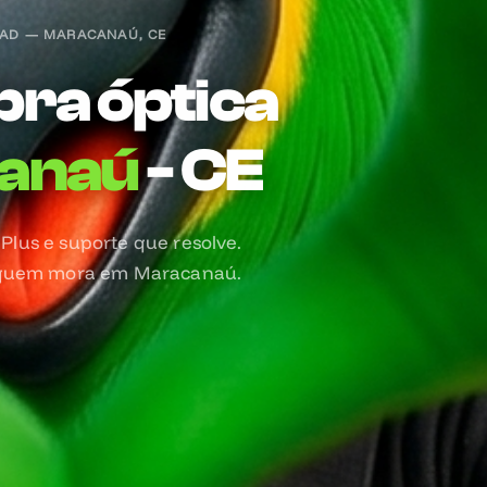
AD — MARACANAÚ, CE
ibra óptica
anaú
- CE
 Plus e suporte que resolve.
 quem mora em Maracanaú.