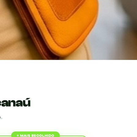
canaú
.
⭐ MAIS ESCOLHIDO